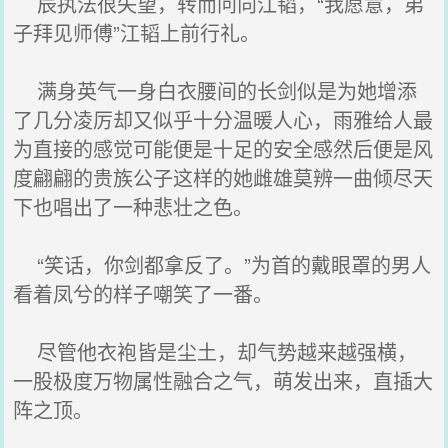
辰执法很失望，转而问向江韬，“我愿意，弟
子拜见师傅”江韬上前行礼。
满身英气一身白衣腰间的长剑似是为她增添
了几分凌厉却又似乎十分温暖人心，雨雅给人最
为直接的感觉可能便是十足的安全感然后便是风
度翩翩的贵族公子这样的她雌雄莫辨一曲倾尽天
下也唱出了一种悲壮之色。
“笑话，你剑都拿反了。”为首的戴眼罩的男人
看着凤兮的样子嘲笑了一番。
尽管他衣袍皆是尘土，却气势越来越强横，
一股极度万物属性融合之气，萌发出来，直插大
阵之顶。