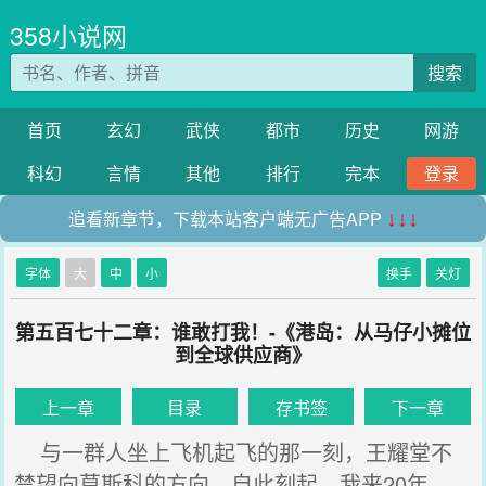
358小说网
搜索
首页
玄幻
武侠
都市
历史
网游
科幻
言情
其他
排行
完本
登录
追看新章节，下载本站客户端无广告APP
↓↓↓
字体
大
中
小
换手
关灯
第五百七十二章：谁敢打我！-《港岛：从马仔小摊位
到全球供应商》
上一章
目录
存书签
下一章
与一群人坐上飞机起飞的那一刻，王耀堂不
禁望向莫斯科的方向，自此刻起，我来20年，