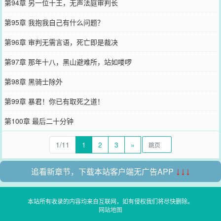
第94章 另一位十王，无声法庭审判长
第95章 我抱我自己有什么问题？
第96章 审判无需言语，死亡即是裁决
第97章 那年十八，黑山避难所，站如喽啰
第98章 黑骑士除外
第99章 暴君！你已有取死之道！
第100章 最后二十分钟
1/11
1
2
3
»
追看新章节，下载本站客户端无广告APP
↓↓↓
本站所有收录的内容均来自互联网，如有侵权我们将尽快删除。
网站地图