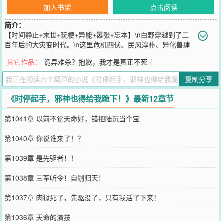
加入书架
点击阅读
简介：
【时间静止+末世+玩梗+异能+嚣张+忘本】\n白野穿越到了二
百年后的大灾变时代。\n这里危机四伏、民风淳朴、异化兽肆
虐，不过他并不慌。\n因为他每天能静止时间一分钟，今天不用，明
其它作品：
诡异难杀？抱歉，我才是真正不死
/
天还能累积叠加。\n至此，他深刻感悟到时间就是生命的真谛！\n面
对残暴的废土统领，白野认真劝诫：“我真不想浪费时间杀你们，要不
复制分享
你们跪下求求我，这事就算过去了？”\n看着倒在血泊中的邪神，白野
唉声叹气：“你知不知道为了杀你，浪费了我多少时间？十秒！足足十
《时停起手，邪神也得给我跪下！》最新12章节
秒！人一生有多少十秒！？”\n多年后。\n记者：白野先生，作为大灾
变时代的终结者，人们都想知道您为何如此成功？\n白野：珍惜时
第1041章 以前不觉天命好，错把陆沉当个宝
间。\n记者：您的意思是别把时间挥霍在无意义的事上，抓紧每一分
每一秒去拼搏，珍惜当下才能拥抱未来！\n白野：啊？嗯！对，我就
第1040章 你说谁来了！？
是这个意思。\n记者：新时代降临，许多人还未适应，他们十分茫
然，无所适从，请问，您觉得当今人们应该怎么做？\n白野：珍惜时
第1039章 是先驱者！！
间。\n记者：您误会了，我的意思是，当今人们的终极目标，归根结
底，活着到底是为了什么？\n白野：为了珍惜时间。
第1038章 三军听令！自刎归天！
您要是觉得《
时停起手，邪神也得给我跪下！
》还不错的话请不要忘
记向您QQ群和微博微信里的朋友推荐哦！
第1037章 肉狱死了，先驱没了，只有我活了下来！
第1036章 天命的演技