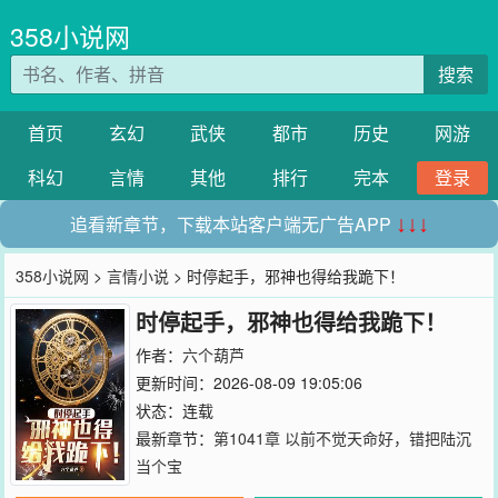
358小说网
搜索
首页
玄幻
武侠
都市
历史
网游
科幻
言情
其他
排行
完本
登录
追看新章节，下载本站客户端无广告APP
↓↓↓
358小说网
>
言情小说
> 时停起手，邪神也得给我跪下！
时停起手，邪神也得给我跪下！
作者：
六个葫芦
更新时间：2026-08-09 19:05:06
状态：连载
最新章节：
第1041章 以前不觉天命好，错把陆沉
当个宝