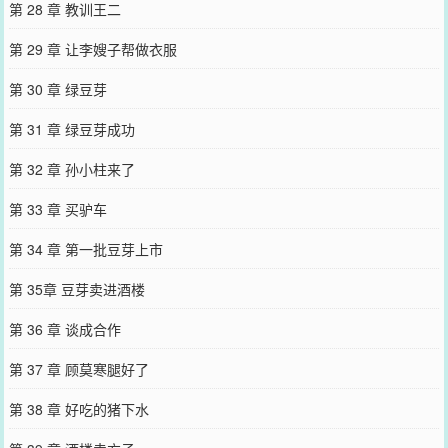
第 28 章 教训王二
第 29 章 让李嫂子帮做衣服
第 30 章 绿豆芽
第 31 章 绿豆芽成功
第 32 章 孙小柱来了
第 33 章 买驴车
第 34 章 第一批豆芽上市
第 35章 豆芽卖进酒楼
第 36 章 谈成合作
第 37 章 顾莫寒腿好了
第 38 章 好吃的猪下水