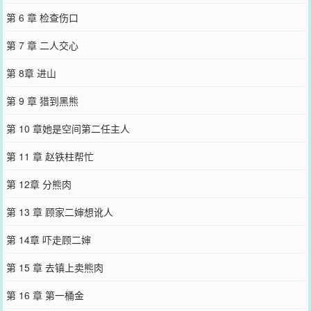
第 6 章 检查伤口
第 7 章 二人交心
第 8章 进山
第 9 章 猎到黑熊
第 10 章她是空间第二任主人
第 11 章 赵铁柱帮忙
第 12章 分熊肉
第 13 章 顾家二婶想讹人
第 14章 吓走顾二婶
第 15 章 去镇上卖熊肉
第 16 章 第一桶金