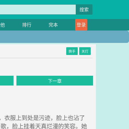
搜索
其他
排行
完本
登录
换手
关灯
下一章
漂亮，衣服上到处是污迹，脸上也沾了
着歌，脸上挂着天真烂漫的笑容。她