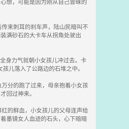
民心想，可能是因为刚从自己冒昧的
传来刺耳的刹车声，陆山民暗叫不
辆装满砂石的大卡车从拐角处驶出
出全身力气就朝小女孩儿冲过去。卡
女孩儿落入了公路边的石堆之中。
万分的跑了过来，母亲抱着小女孩
，才回过神来。
红的鲜血，小女孩儿的父母连声给
沾着墨镜女人血迹的石头，心下暗暗