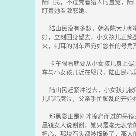
陆山民，不过凭着猎人的直觉，陆
盯着她看激怒她。
陆山民没有多想，朝着陈大力那辆
好，立刻回身望去，小女孩儿正笑
来，刺耳的刹车声宛如悠长的号角
卡车眼看就要从小女孩儿身上碾压
车与小女孩儿近在咫尺，陆山民心
陆山民赶紧冲过去，小女孩儿被吓
儿呜呜哭泣，父亲手忙脚乱的开始
那黑影正是刚才擦肩而过的墨镜女
墨镜女人说谢谢，她只是毫无表情
担心，那块石头都被撞破了，那人