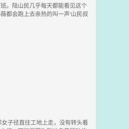
下班。陆山民几乎每天都能看见这个
薇都会跑上去亲热的叫一声‘山民叔
女子径直往工地上走，没有转头看