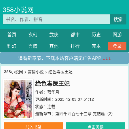
358小说网
搜索
首页
玄幻
武侠
都市
历史
网游
科幻
言情
其他
排行
完本
登录
追看新章节，下载本站客户端无广告APP
↓↓↓
358小说网
>
言情小说
> 绝色毒医王妃
绝色毒医王妃
作者：
蓝华月
更新时间：2025-12-03 07:51:12
状态：连载
最新章节：
第四千四百七十三章 完结篇（2）
加入书架
点击阅读