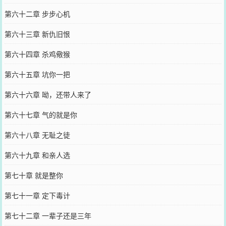
第六十二章 步步心机
第六十三章 新仇旧恨
第六十四章 杀鸡儆猴
第六十五章 坑你一把
第六十六章 呦，还带人来了
第六十七章 气的就是你
第六十八章 无耻之徒
第六十九章 和亲人选
第七十章 就是整你
第七十一章 定下毒计
第七十二章 一辈子还是三年