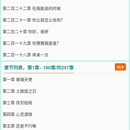
第二百二十二章 在我能说的时候
第二百二十一章 你让我怎么信你？
第二百二十章 你好，泰妍
第二百一十九章 你猜猜我是谁？
第二百一十八章 再来一次
章节列表，第1章~ 100章/共247章
倒序
第一章 玻璃天使
第二章 土拨鼠之日
第三章 改写结局
第四章 心灵酒馆
第五章 还是不行嘛