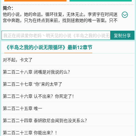
简介：
他的小说，她的命运。循环往复，无休无止。李贤宇在时间迷
宫中奔跑，只为在终点到来前，找到拯救她的唯一答案。只不
过那几个人又是怎么回事？！“你是2020年的？”“她是我的！离她远
点！”——某个没有眉毛的家伙。“你是2025的？”“呀，这次听我的
复制分享
来！”——某个刚刚走出婚姻坟墓的离异人妻。“怎么还有个2030的老
阿姨？”“贤于xi，阿姨能带你走向成功～”——某个永远的solo女一。韩
《半岛之我的小说无限循环》最新12章节
娱多女主，不喜勿入
您要是觉得《
半岛之我的小说无限循环
》还不错的话请不要忘记向您
对不起，卡文了
QQ群和微博微信里的朋友推荐哦！
第二百二十八章 闭嘴是对我说的么？
第二百二十七章 “你”来的太早了
第二百二十六章 认不出来？你死定了！
第二百二十五章 唯一
第二百二十四章 泰妍欧尼会闻到也没关系么？
第二百二十三章 你能出来？！