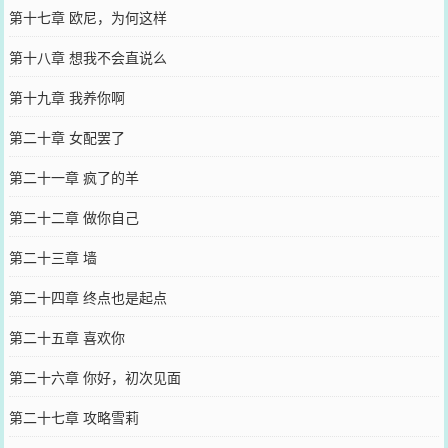
第十七章 欧尼，为何这样
第十八章 想我不会直说么
第十九章 我养你啊
第二十章 女配罢了
第二十一章 疯了的羊
第二十二章 做你自己
第二十三章 墙
第二十四章 终点也是起点
第二十五章 喜欢你
第二十六章 你好，初次见面
第二十七章 攻略雪莉