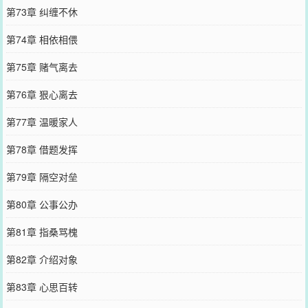
第73章 纠缠不休
第74章 相依相偎
第75章 赌气离去
第76章 狠心离去
第77章 温暖家人
第78章 借题发挥
第79章 隔空对垒
第80章 公事公办
第81章 指桑骂槐
第82章 介绍对象
第83章 心思百转