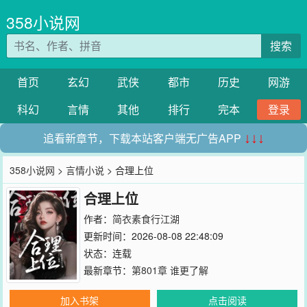
358小说网
搜索
首页
玄幻
武侠
都市
历史
网游
科幻
言情
其他
排行
完本
登录
追看新章节，下载本站客户端无广告APP
↓↓↓
358小说网
>
言情小说
> 合理上位
合理上位
作者：
简衣素食行江湖
更新时间：2026-08-08 22:48:09
状态：连载
最新章节：
第801章 谁更了解
加入书架
点击阅读