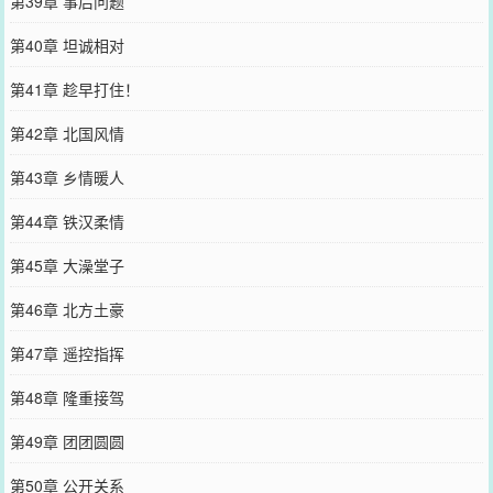
第39章 事后问题
第40章 坦诚相对
第41章 趁早打住！
第42章 北国风情
第43章 乡情暖人
第44章 铁汉柔情
第45章 大澡堂子
第46章 北方土豪
第47章 遥控指挥
第48章 隆重接驾
第49章 团团圆圆
第50章 公开关系