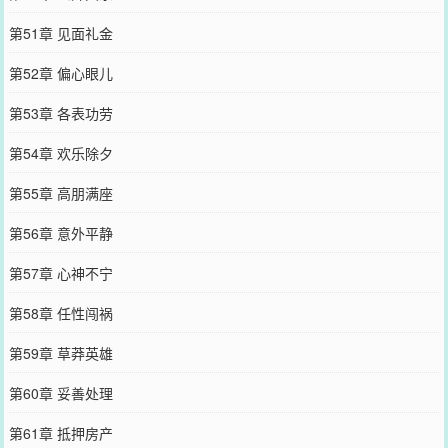
第51章 见面礼金
第52章 偏心眼儿
第53章 各表功劳
第54章 欢乐除夕
第55章 高朋满座
第56章 意外平静
第57章 心神不宁
第58章 任性闯祸
第59章 草莽英雄
第60章 妥善处理
第61章 抵押房产