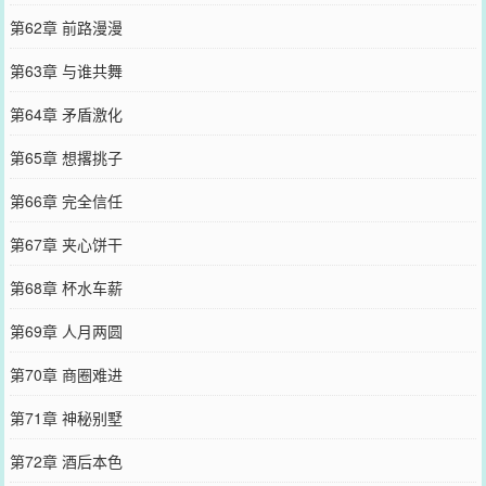
第62章 前路漫漫
第63章 与谁共舞
第64章 矛盾激化
第65章 想撂挑子
第66章 完全信任
第67章 夹心饼干
第68章 杯水车薪
第69章 人月两圆
第70章 商圈难进
第71章 神秘别墅
第72章 酒后本色