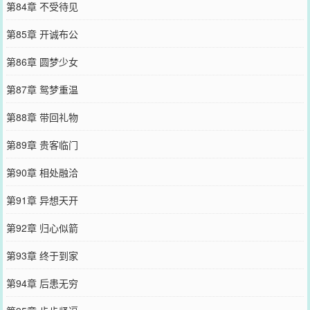
第84章 不受待见
第85章 开诚布公
第86章 圆梦少女
第87章 鸳梦重温
第88章 带回礼物
第89章 贵客临门
第90章 相处融洽
第91章 异想天开
第92章 归心似箭
第93章 终于到家
第94章 后患无穷