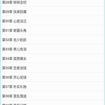
第28章 碎碎念叨
第29章 扶弟狂魔
第30章 心思活泛
第31章 崭露头角
第32章 毛少奶奶
第33章 男儿有泪
第34章 孤男寡女
第35章 恋爱谈钱
第36章 开心花钱
第37章 朴实礼物
第38章 意乱情迷