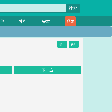
搜索
其他
排行
完本
登录
换手
关灯
下一章