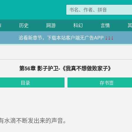
市
历史
网游
科幻
言情
追看新章节，下载本站客户端无广告APP
↓↓↓
第56章 影子护卫-《我真不想做败家子》
目录
存书签
有水滴不断发出来的声音。