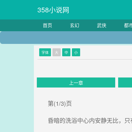
358小说网
首页
玄幻
武侠
都
字体
大
中
小
上一章
第(1/3)页
昏暗的洗浴中心内安静无比，只