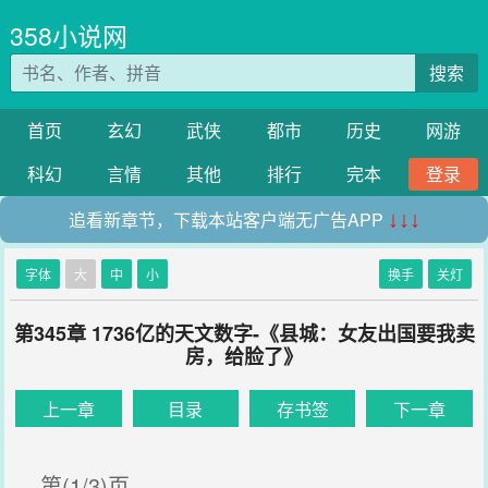
358小说网
搜索
首页
玄幻
武侠
都市
历史
网游
科幻
言情
其他
排行
完本
登录
追看新章节，下载本站客户端无广告APP
↓↓↓
字体
大
中
小
换手
关灯
第345章 1736亿的天文数字-《县城：女友出国要我卖
房，给脸了》
上一章
目录
存书签
下一章
第(1/3)页