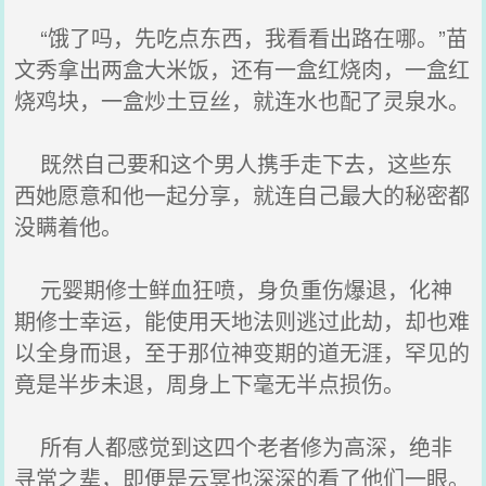
“饿了吗，先吃点东西，我看看出路在哪。”苗
文秀拿出两盒大米饭，还有一盒红烧肉，一盒红
烧鸡块，一盒炒土豆丝，就连水也配了灵泉水。
既然自己要和这个男人携手走下去，这些东
西她愿意和他一起分享，就连自己最大的秘密都
没瞒着他。
元婴期修士鲜血狂喷，身负重伤爆退，化神
期修士幸运，能使用天地法则逃过此劫，却也难
以全身而退，至于那位神变期的道无涯，罕见的
竟是半步未退，周身上下毫无半点损伤。
所有人都感觉到这四个老者修为高深，绝非
寻常之辈，即便是云冥也深深的看了他们一眼。