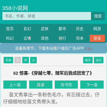
358小说网
搜索
首页
玄幻
武侠
都市
历史
网游
科幻
言情
其他
排行
完本
登录
追看新章节，下载本站客户端无广告APP
↓↓↓
字体
大
中
小
换手
关灯
62 惊喜-《穿越七零，随军后我成团宠了》
上一章
目录
存书签
下一章
苗文秀拿出一条粉色毛巾，肖忘接过去，仔
仔细细地给苗文秀擦头发。