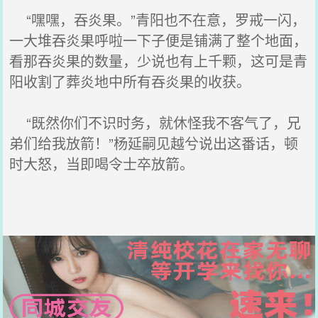
“嘿嘿，吞炎果。”青阳也不在意，罗戒一闪，
一大堆吞炎果呼啦一下子便是铺满了整个地面，
看那吞炎果的数量，少说也有上千颗，这可是青
阳收割了葬炎地中所有吞炎果的收获。
“既然你们不识时务，就休怪我不客气了，兄
弟们给我放箭！”杨延嗣见越兮说出这番话，顿
时大怒，当即喝令士卒放箭。