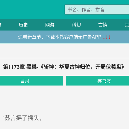
市
历史
网游
科幻
言情
追看新章节，下载本站客户端无广告APP
↓↓↓
第1173章 黑巢-《斩神：华夏古神归位，开局伏羲盘》
目录
存书签
。”苏言摇了摇头，