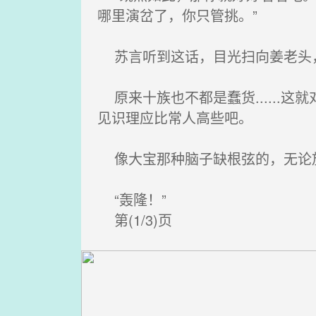
哪里演岔了，你只管挑。”
苏言听到这话，目光扫向姜老头，
原来十族也不都是蠢货......
见识理应比常人高些吧。
像大宝那种脑子缺根弦的，无论
“轰隆！”
第(1/3)页