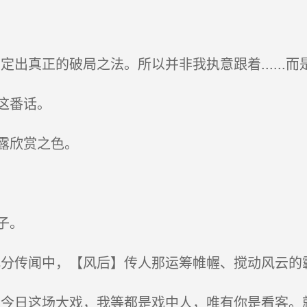
出真正的破局之法。所以并非我执意跟着......而
这番话。
露欣赏之色。
子。
分传闻中，【风后】传人那运筹帷幄、搅动风云的
今日这场大戏，我等都是戏中人，唯有你是看客。