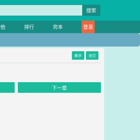
搜索
其他
排行
完本
登录
换手
关灯
下一章