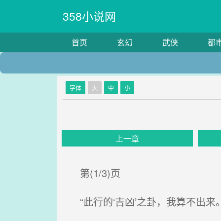
358小说网
首页
玄幻
武侠
都
字体
大
中
小
上一章
第(1/3)页
“此行的‘吉凶’之卦，我算不出来