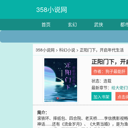
358小说网
首页
玄幻
武侠
都
358小说网
>
科幻小说
> 正阳门下，开启年代生活
正阳门下，开
作者：
狗子最能肝
状态：连载
最新章节：
给大佬们赔
加入书架
点击
简介：
滚铁环、摔纸包、四合院、老天桥......李信
神话......还有《流金岁月》、《大男当婚》，是为渔.