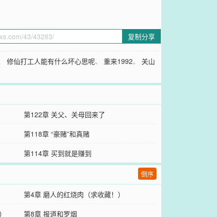
复制分享
、
修仙打工人能有什么坏心思呢
、
重来1992
、
关山
第122章 关父、关母回来了
第118章 “豪赌”和真赌
第114章 买到就是赚到
倒序
第4章 磨人的红烧肉（求收藏！）
）
第8章 报道和罗烟