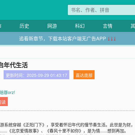
市
历史
网游
科幻
言情
追看新章节，下载本站客户端无广告APP
↓↓↓
启年代生活
更新时间：2025-09-29 01:43:17
直达底部
罪orz!
阅读
携影视畅游系统穿越《正阳门下》，享受着怀旧年代的慢节奏生活。此世是为
.....《北京爱情故事》、《春风十里不如你》，是为情......想到再加。