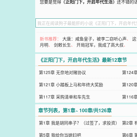
您要是觉得《
正阳门下，开启年代生活
》还不错的
新书推荐：
大唐：咸鱼皇子，被李二窃听心声
、
这
月明
、
剑敕长生
、
开局冠军，我成了高大叔
、
《正阳门下，开启年代生活》最新12章节
第125章 无奈地对赌协议
第124
第121章 小踏板上马和年终大奖励
第120
第117章 采购清单和车先生
第116
章节列表，第1章~ 100章/共126章
第1章 我是胡同串子？（过签了，求投资）
第2章 
第5章 我给你当媳妇吧
第6章