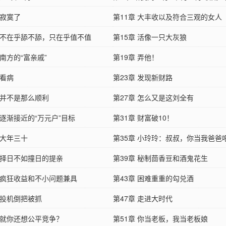
 寂寞了
第11章 大丰收以及符合三观的女人
章 不在乎舔不舔，只在乎值不值
藏！）
第15章 活像一只大灰狼
 南方的“富亲戚”
第19章 弄他！
 看病
第23章 发现新财路
 并不是那么顺利
第27章 怎么又是这刘全有
 逐渐接近的“万元户”目标
第31章 财富破10！
 大年三十
第35章 小玲玲：叔叔，你当我爸爸
章 择日不如撞日的提亲
第39章 秘制茴香豆和酒鬼花生
章 疯狂收益和不小问题兼具
第43章 困难重重的勾兑酒
 投机倒把被抓
第47章 走进大时代
章 就你还想公平竞争？
第51章 你当老板，我当老板娘