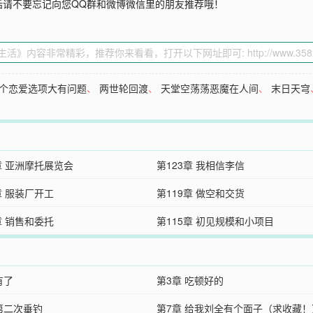
话请不要忘记向您QQ群和微博微信里的朋友推荐哦！
个恋爱选项大有问题
、
两世轮回渡
、
天堂空荡荡恶魔在人间
、
末日天穹
章 亚洲摩托展览会
第123章 我相信李信
章 服装厂开工
第119章 做空和交货
章 销售和委托
第115章 初见规模和小项目
有了
第3章 吃顿好的
 第二次垂钓
第7章 给我刘全有个面子（求收藏！