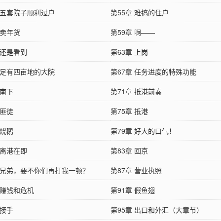
章 五套院子顺利过户
第55章 难搞的住户
 卖年货
第59章 啊——
 还是看到
第63章 上岗
章 足有四亩地的大院
第67章 任务进度的特殊功能
 南下
第71章 抵港前奏
 匪徒
第75章 抵港
 烧鹅
第79章 好大的口气！
 离港在即
第83章 回京
章 兄弟，要不你们再打我一顿？
第87章 营业执照
 赚钱和危机
第91章 假鱼翅
 接手
第95章 出口和外汇（大章节）