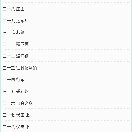
二十八 庄主
二十九 远东！
三十 姜若颜
三十一 精卫营
三十二 湄河镇
三十三 征讨湄河镇
三十四 行军
三十五 采石场
三十六 乌合之众
三十七 伏击 上
三十八 伏击 下