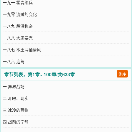
一九一 霍青练兵
一九零 流贼的变化
一八九 段洪称帝
一八八 大周要完
一八七 本王两袖清风
一八六 迎驾
章节列表，第1章~ 100章/共633章
倒序
一 异界战场
二 斗殴、现实
三 冰冷的营帐
四 战前的宁静