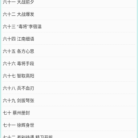
六十一 大战前夕
六十二 大战爆发
六十三 “毒将”李宿温
六十四 江南细语
六十五 各方心思
六十六 毒将手段
六十七 智取高阳
六十八 兵不血刃
六十九 剑拔弩张
七十 蔡州册封
七十一 徐辉身世
七十二 差别待遇 精卫开拔