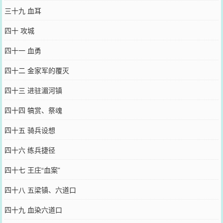
三十九 血耳
四十 攻城
四十一 血勇
四十二 金家军的覆灭
四十三 进驻湄河镇
四十四 犒赏、祭魂
四十五 骑兵设想
四十六 练兵捷径
四十七 王庄“血案”
四十八 五梁镇、六道口
四十九 血染六道口