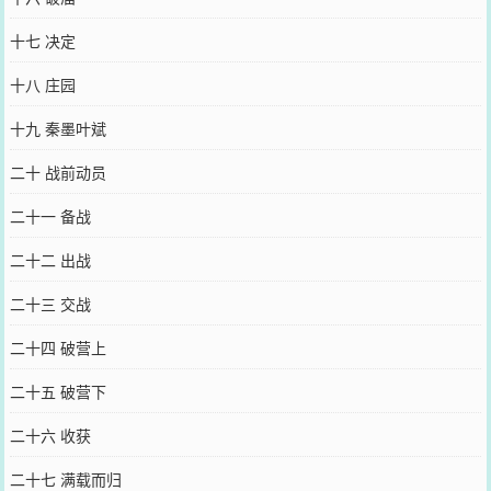
十七 决定
十八 庄园
十九 秦墨叶斌
二十 战前动员
二十一 备战
二十二 出战
二十三 交战
二十四 破营上
二十五 破营下
二十六 收获
二十七 满载而归