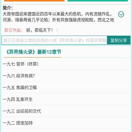
简介：
大周帝国迎来建国近四百年以来最大的危机，内有流贼作乱，
河源、靖泰两省几乎沦陷；外有异族强敌虎视眈眈，西北之地
的大夏王朝吞并凉州行省三十年，如今羽翼已丰；南蛮之地，蛮王屯
其它作品：
朕，君临天下！
/
兵南境之外；塞外草原上，蒙洛帝国强势崛起，时刻威胁着远东地区
的安危；而在朝堂上，皇权士族依然一片歌舞升平；民间，百姓流离
复制分享
失所，苦不堪言……在这混乱的异世界，穿越者刘策这个最底层小兵
如何活下去？
《异界烽火录》最新12章节
您要是觉得《
异界烽火录
》还不错的话请不要忘记向您QQ群和微博微
信里的朋友推荐哦！
一九七 誓师（终章）
一九六 段洪有病？
一九五 焦躁的卫稹
一九四 乱象环生
一九三 出征前的交代
一九二 团宠加持