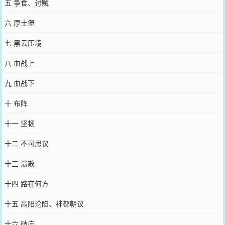
五 争食、讨贼
六 厚土堡
七 黑云压境
八 血战上
九 血战下
十 布阵
十一 坚韧
十二 不可思议
十三 溃散
十四 路在何方
十五 高阳沦陷、神都朝议
十六 破庙