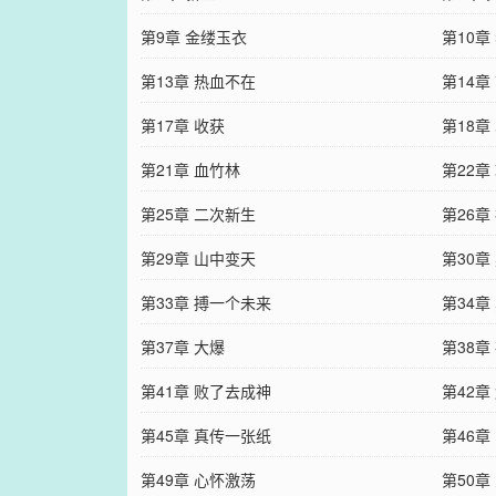
第9章 金缕玉衣
第10章
第13章 热血不在
第14章
第17章 收获
第18章
第21章 血竹林
第22章
第25章 二次新生
第26章
第29章 山中变天
第30章
第33章 搏一个未来
第34章
第37章 大爆
第38章
第41章 败了去成神
第42章
第45章 真传一张纸
第46章
第49章 心怀激荡
第50章