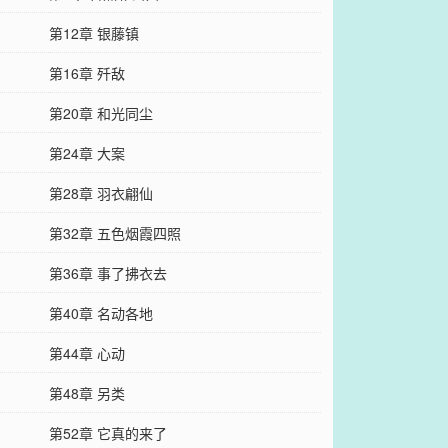
第12章 银藤镇
第16章 歼敌
第20章 和光同尘
第24章 大案
第28章 羽衣翩仙
第32章 五色烟霞四照
第36章 事了拂衣去
第40章 名动各地
第44章 心动
第48章 另类
第52章 它真的来了