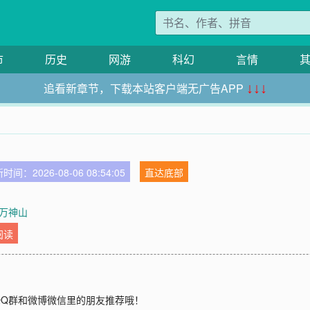
市
历史
网游
科幻
言情
追看新章节，下载本站客户端无广告APP
↓↓↓
时间：2026-08-06 08:54:05
直达底部
 万神山
阅读
QQ群和微博微信里的朋友推荐哦！