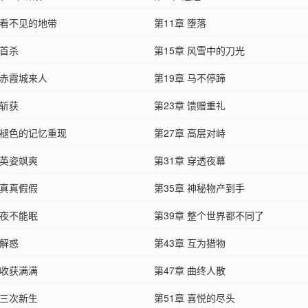
 看不见的地带
第11章 堕落
 首杀
第15章 风雪中的刀光
 赤霞城来人
第19章 马不停蹄
 斩获
第23章 馈赠重礼
 褪色的记忆重现
第27章 高层对峙
 英姿飒爽
第31章 穿透夜幕
 真真假假
第35章 神秘物产到手
 夜不能眠
第39章 整个世界都不同了
 解惑
第43章 互为猎物
 收获满满
第47章 曲终人散
 三次新生
第51章 喜悦的尽头