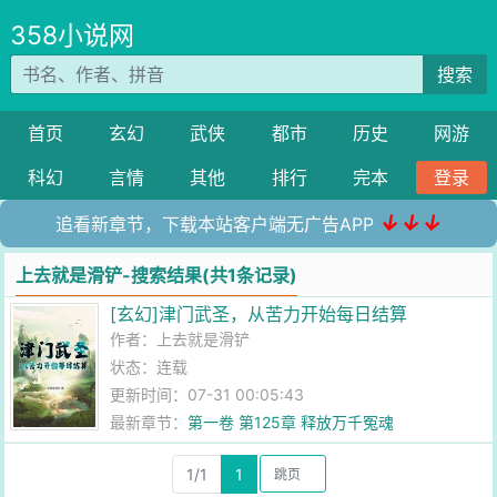
358小说网
搜索
首页
玄幻
武侠
都市
历史
网游
科幻
言情
其他
排行
完本
登录
↓↓↓
追看新章节，下载本站客户端无广告APP
上去就是滑铲-搜索结果(共1条记录)
[玄幻]津门武圣，从苦力开始每日结算
作者：
上去就是滑铲
状态：连载
更新时间：07-31 00:05:43
最新章节：
第一卷 第125章 释放万千冤魂
1/1
1