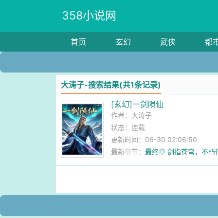
358小说网
首页
玄幻
武侠
都
大涛子-搜索结果(共1条记录)
[玄幻]一剑陨仙
作者：
大涛子
状态：连载
更新时间：06-30 02:06:50
最新章节：
最终章 剑指苍穹，不朽