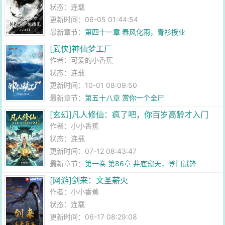
状态：连载
更新时间：06-05 01:44:54
最新章节：
第四十一章 春风化雨，青衫授业
[武侠]神仙梦工厂
作者：
可爱的小香蕉
状态：连载
更新时间：10-01 08:09:50
最新章节：
第五十八章 赏你一个全尸
[玄幻]凡人修仙：疯了吧，你百岁高龄才入门
作者：
小小香蕉
状态：连载
更新时间：07-12 08:43:47
最新章节：
第一卷 第86章 井底窥天，登门试锋
[网游]剑来：文圣薪火
作者：
小小香蕉
状态：连载
更新时间：06-17 08:29:08