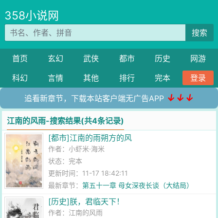
358小说网
搜索
首页
玄幻
武侠
都市
历史
网游
科幻
言情
其他
排行
完本
登录
↓↓↓
追看新章节，下载本站客户端无广告APP
江南的风雨-搜索结果(共4条记录)
[都市]江南的雨朔方的风
作者：
小虾米·海米
状态：完本
更新时间：11-17 18:42:11
最新章节：
第五十一章 母女深夜长谈（大结局）
[历史]朕，君临天下！
作者：
江南的风雨