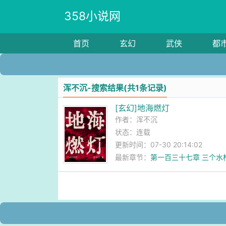
358小说网
首页
玄幻
武侠
都
浑不沉-搜索结果(共1条记录)
[玄幻]地海燃灯
作者：
浑不沉
状态：连载
更新时间：07-30 20:14:02
最新章节：
第一百三十七章 三个
麻谷子）