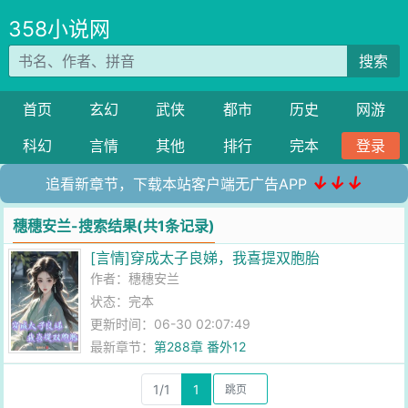
358小说网
搜索
首页
玄幻
武侠
都市
历史
网游
科幻
言情
其他
排行
完本
登录
↓↓↓
追看新章节，下载本站客户端无广告APP
穗穗安兰-搜索结果(共1条记录)
[言情]穿成太子良娣，我喜提双胞胎
作者：
穗穗安兰
状态：完本
更新时间：06-30 02:07:49
最新章节：
第288章 番外12
1/1
1