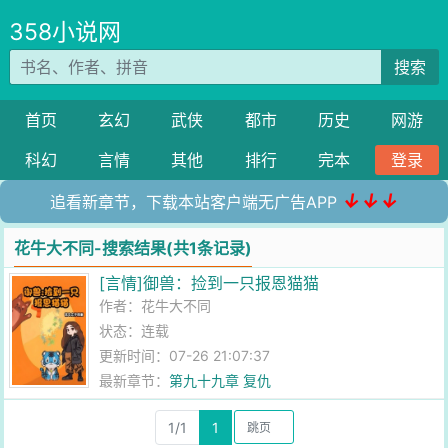
358小说网
搜索
首页
玄幻
武侠
都市
历史
网游
科幻
言情
其他
排行
完本
登录
↓↓↓
追看新章节，下载本站客户端无广告APP
花牛大不同-搜索结果(共1条记录)
[言情]御兽：捡到一只报恩猫猫
作者：
花牛大不同
状态：连载
更新时间：07-26 21:07:37
最新章节：
第九十九章 复仇
1/1
1