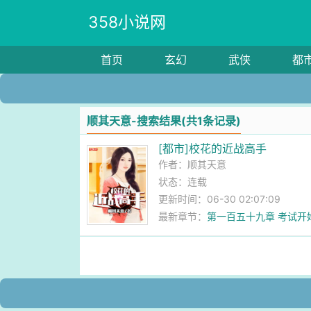
358小说网
首页
玄幻
武侠
都
顺其天意-搜索结果(共1条记录)
[都市]校花的近战高手
作者：
顺其天意
状态：连载
更新时间：06-30 02:07:09
最新章节：
第一百五十九章 考试开