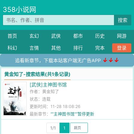
358小说网
搜索
首页
玄幻
武侠
都市
历史
网游
科幻
言情
其他
排行
完本
登录
↓↓↓
追看新章节，下载本站客户端无广告APP
黄金知了-搜索结果(共1条记录)
[武侠]主神图书馆
作者：
黄金知了
状态：连载
更新时间：11-28 18:08:26
最新章节：
“”主神图书馆“”暂停更新
1/1
1