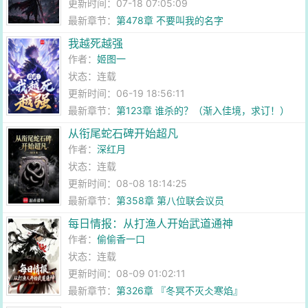
更新时间：07-18 07:05:09
最新章节：
第478章 不要叫我的名字
我越死越强
作者：
姬图一
状态：连载
更新时间：06-19 18:56:11
最新章节：
第123章 谁杀的？（渐入佳境，求订！）
从衔尾蛇石碑开始超凡
作者：
深红月
状态：连载
更新时间：08-08 18:14:25
最新章节：
第358章 第八位联会议员
每日情报：从打渔人开始武道通神
作者：
偷偷香一口
状态：连载
更新时间：08-09 01:02:11
最新章节：
第326章 『冬冥不灭仌寒焰』