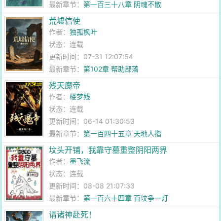
最新章节：
第一百三十八章 阴魂不散
荒墟信使
作者：
独孤枫叶
状态：连载
更新时间：07-31 12:07:54
最新章节：
第102章 帮助部落
残天魔帝
作者：
楼梦残
状态：连载
更新时间：06-14 01:30:53
最新章节：
第一百四十五章 天地人指
坟头开铺，我靠守墓重整阴阳两界
作者：
墨飞流
状态：连载
更新时间：08-08 21:07:33
最新章节：
第一百六十四章 百坟争一灯
请诸神赴死！