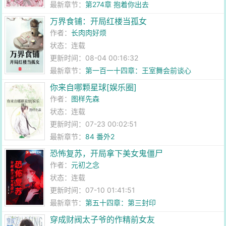
最新章节：
第274章 抱着你出去
万界食铺：开局红楼当孤女
作者：
长肉肉好烦
状态：连载
更新时间：08-04 00:16:32
最新章节：
第一百一十四章：王室舞会前谈心
你来自哪颗星球[娱乐圈]
作者：
图样先森
状态：连载
更新时间：07-23 00:02:51
最新章节：
84 番外2
恐怖复苏，开局拿下美女鬼僵尸
作者：
元初之念
状态：连载
更新时间：07-10 01:41:51
最新章节：
第五十四章：第三封印
穿成财阀太子爷的作精前女友