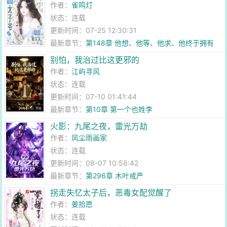
作者：
雀鸣灯
状态：连载
更新时间：07-25 12:30:31
最新章节：
第148章 他想、他等、他求、他终于拥有
「全文完」
别怕，我治过比这更邪的
作者：
江屿寻风
状态：连载
更新时间：07-10 01:41:44
最新章节：
第10章 第一个也姓李
火影：九尾之夜，雷光万劫
作者：
风尘雨画家
状态：连载
更新时间：08-07 10:58:42
最新章节：
第296章 木叶戒严
拐走失忆太子后，恶毒女配觉醒了
作者：
姜拾愿
状态：连载