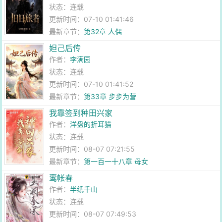
状态：连载
更新时间：07-10 01:41:46
最新章节：
第32章 人偶
妲己后传
作者：
李满园
状态：连载
更新时间：07-10 01:41:52
最新章节：
第33章 步步为营
我靠签到种田兴家
作者：
洋盘的折耳猫
状态：连载
更新时间：08-07 07:21:55
最新章节：
第一百一十八章 母女
鸾帐春
作者：
半纸千山
状态：连载
更新时间：08-07 07:49:53