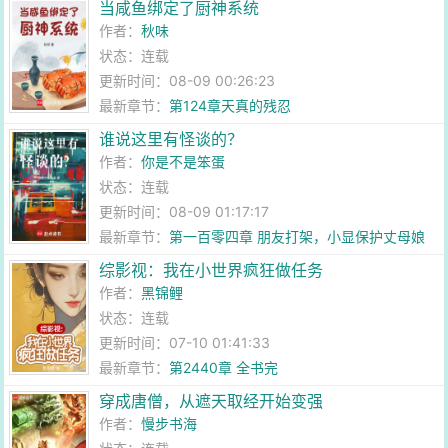
当咸鱼绑定了厨神系统
作者：
秋味
状态：连载
更新时间：08-09 00:26:23
最新章节：
第124章天真的残忍
谁说这里有怪谈的？
作者：
你是不是笨蛋
状态：连载
更新时间：08-09 01:17:17
最新章节：
第一百零四章 朋友打架，小显保护丈母娘
综影视：我在小世界疯狂做任务
作者：
黑锦鲤
状态：连载
更新时间：07-10 01:41:33
最新章节：
第2440章 全书完
穿成唐僧，从遮天取经开始变强
作者：
慢步书海