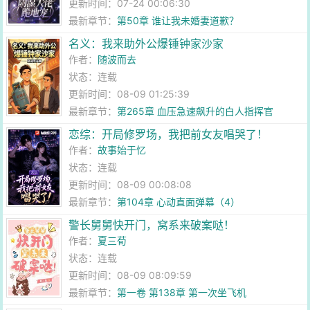
更新时间：07-24 00:06:30
最新章节：
第50章 谁让我未婚妻道歉？
名义：我来助外公爆锤钟家沙家
作者：
随波而去
状态：连载
更新时间：08-09 01:25:39
最新章节：
第265章 血压急速飙升的白人指挥官
恋综：开局修罗场，我把前女友唱哭了！
作者：
故事始于忆
状态：连载
更新时间：08-09 00:08:08
最新章节：
第104章 心动直面弹幕（4）
警长舅舅快开门，窝系来破案哒！
作者：
夏三荀
状态：连载
更新时间：08-09 08:09:59
最新章节：
第一卷 第138章 第一次坐飞机